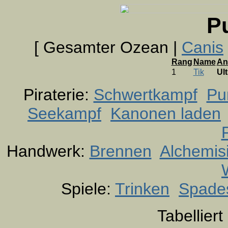
P
[ Gesamter Ozean |
Canis
Rang
Name
An
1
Tik
Ult
Piraterie:
Schwertkampf
Pu
Seekampf
Kanonen laden
Handwerk:
Brennen
Alchemis
Spiele:
Trinken
Spade
Tabellier