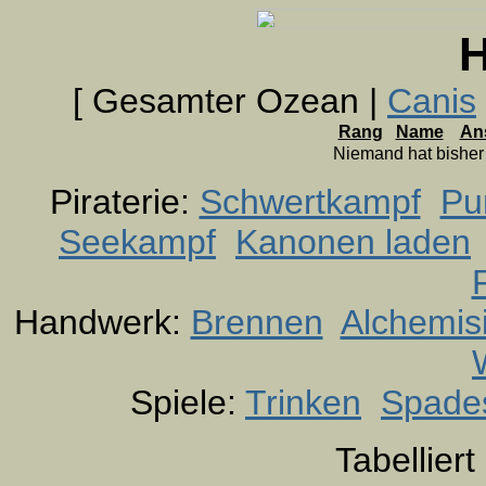
H
[ Gesamter Ozean |
Canis
Rang
Name
An
Niemand hat bishe
Piraterie:
Schwertkampf
Pu
Seekampf
Kanonen laden
Handwerk:
Brennen
Alchemis
Spiele:
Trinken
Spade
Tabellier