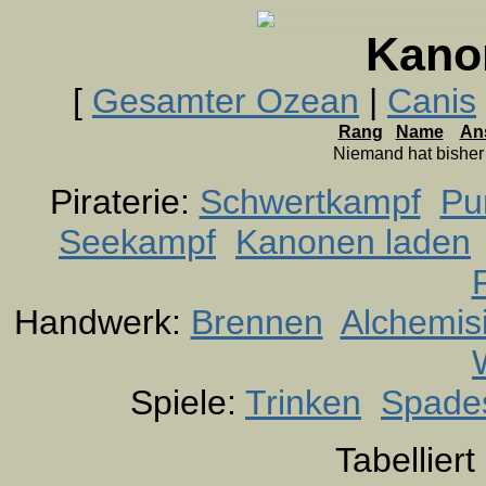
Kano
[
Gesamter Ozean
|
Canis
Rang
Name
An
Niemand hat bishe
Piraterie:
Schwertkampf
Pu
Seekampf
Kanonen laden
Handwerk:
Brennen
Alchemis
Spiele:
Trinken
Spade
Tabellier