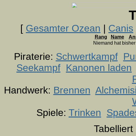
T
[
Gesamter Ozean
|
Canis
Rang
Name
An
Niemand hat bishe
Piraterie:
Schwertkampf
Pu
Seekampf
Kanonen laden
Handwerk:
Brennen
Alchemis
Spiele:
Trinken
Spade
Tabellier