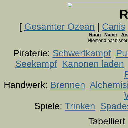
R
[
Gesamter Ozean
|
Canis
Rang
Name
An
Niemand hat bishe
Piraterie:
Schwertkampf
Pu
Seekampf
Kanonen laden
Handwerk:
Brennen
Alchemis
Spiele:
Trinken
Spade
Tabellier