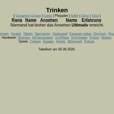
Trinken
[
Gesamter Ozean
|
Canis
| Pleijaden |
Adler
|
Orion
|
Ursa
]
Rang
Name
Ansehen
Name
Erfahrung
Niemand hat bisher das Ansehen
Ultimativ
erreicht.
umpen
Segeln
Takeln
Navigieren
Seekampf
Kanonen laden
Zimmern
Rau
Handwerk:
Brennen
Alchemisieren
Schiffbau
Schmieden
Ernten
Weben
Spiele:
Trinken
Spades
Hearts
Münzwurf
Pokern
Tabelliert am 06.08.2026.