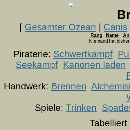
B
[
Gesamter Ozean
|
Canis
Rang
Name
An
Niemand hat bishe
Piraterie:
Schwertkampf
Pu
Seekampf
Kanonen laden
Handwerk:
Brennen
Alchemis
Spiele:
Trinken
Spade
Tabellier