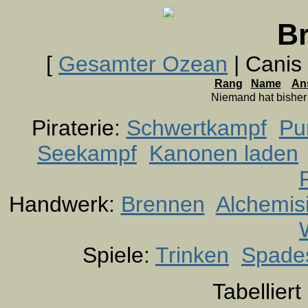
B
[
Gesamter Ozean
| Canis
Rang
Name
An
Niemand hat bishe
Piraterie:
Schwertkampf
Pu
Seekampf
Kanonen laden
Handwerk:
Brennen
Alchemis
Spiele:
Trinken
Spade
Tabellier